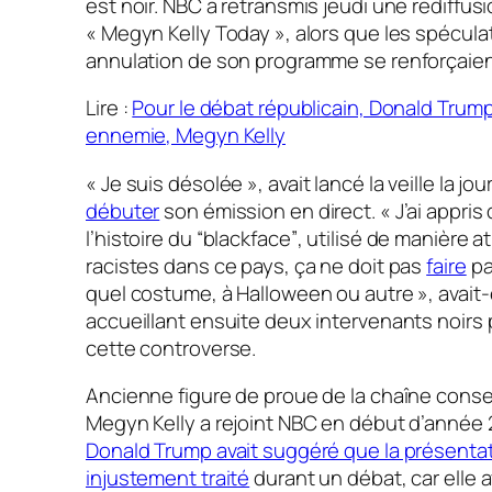
est noir. NBC a retransmis jeudi une rediffu
« Megyn Kelly Today », alors que les spécula
annulation de son programme se renforçaien
Lire :
Pour le débat républicain, Donald Trump
ennemie, Megyn Kelly
« Je suis désolée »
, avait lancé la veille la jo
débuter
son émission en direct.
« J’ai appris
l’histoire du
“
blackface
”
, utilisé de manière a
racistes dans ce pays, ça ne doit pas
faire
pa
quel costume, à Halloween ou autre »
, avait
accueillant ensuite deux intervenants noirs
cette controverse.
Ancienne figure de proue de la chaîne conse
Megyn Kelly a rejoint NBC en début d’année 2
Donald Trump avait suggéré que la présentatr
injustement traité
durant un débat, car elle a