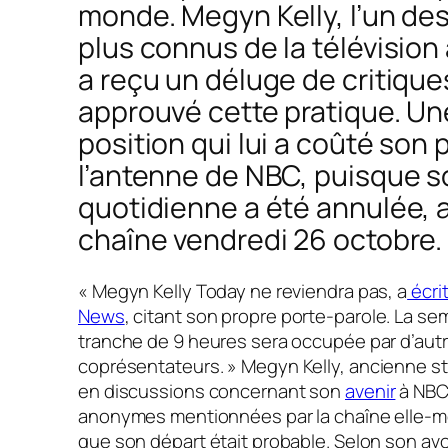
monde. Megyn Kelly, l’un des
plus connus de la télévision
a reçu un déluge de critiqu
approuvé cette pratique. Un
position qui lui a coûté son 
l’antenne de NBC, puisque 
quotidienne a été annulée, 
chaîne vendredi 26 octobre.
« Megyn Kelly Today ne reviendra pas
, a
écri
News
, citant son propre porte-parole.
La sem
tranche de 9 heures sera occupée par d’aut
coprésentateurs. »
Megyn Kelly, ancienne st
en discussions concernant son
avenir
à NBC
anonymes mentionnées par la chaîne elle-m
que son départ était probable. Selon son av