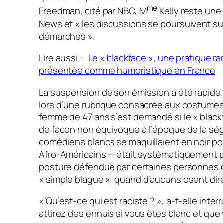
me
Freedman, cité par NBC, M
Kelly reste un
News et
« les discussions se poursuivent su
démarches »
.
Lire aussi :
Le « blackface », une pratique r
présentée comme humoristique en France
La suspension de son émission a été rapide. Il
lors d’une rubrique consacrée aux costumes
femme de 47 ans s’est demandé si le
« black
de facon non équivoque à l’époque de la sé
comédiens blancs se maquillaient en noir p
Afro-Américains — était systématiquement 
posture défendue par certaines personnes 
« simple blague »
, quand d’aucuns osent dir
« Qu’est-ce qui est raciste ? »
, a-t-elle inter
attirez des ennuis si vous êtes blanc et que