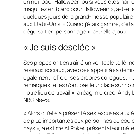
en noir pour Halloween ou si vous êtes noir 
maquillez en blanc pour Halloween »
, a-t-ell
quelques jours de la grand-messe populair
aux Etats-Unis.
« Quand j’étais gamine, c’éta
déguisait en personnage »
, a-t-elle ajouté.
« Je suis désolée »
Ses propos ont entraîné un véritable tollé, 
réseaux sociaux, avec des appels à sa démis
également refroidi ses propres collègues.
« 
remarques, elles n’ont pas leur place sur no
notre lieu de travail »
, a réagi mercredi Andy 
NBC News.
« Alors qu’elle a présenté ses excuses aux é
de plus importantes aux personnes de couleu
pays »
, a estimé Al Roker, présentateur mété