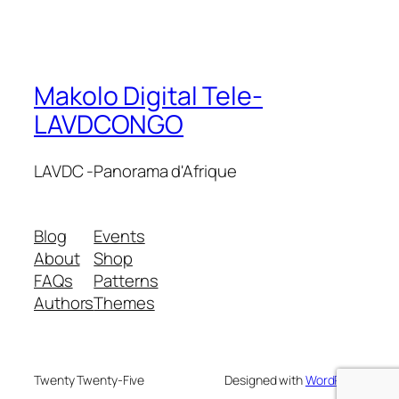
Makolo Digital Tele-
LAVDCONGO
LAVDC -Panorama d'Afrique
Blog
Events
About
Shop
FAQs
Patterns
Authors
Themes
Twenty Twenty-Five
Designed with
WordPress