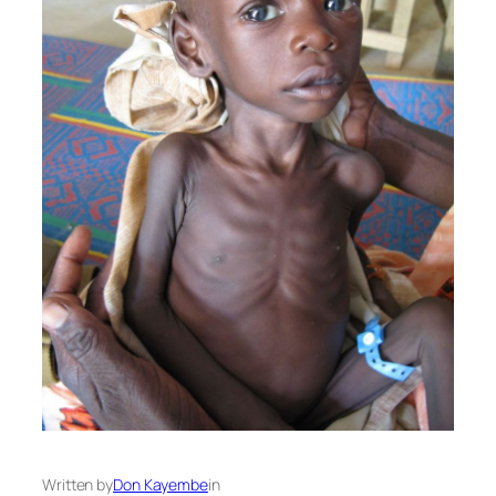
Written by
Don Kayembe
in