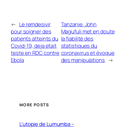
←
Le remdesivir
Tanzanie: John
pour soigner des
Magufuli met en doute
patients atteints du
la fiabilité des
Covid-19, deja etait
statistiques du
teste en RDC contre
coronavirus et évoque
Ebola
des manipulations
→
MORE POSTS
L’utopie de Lumumba –