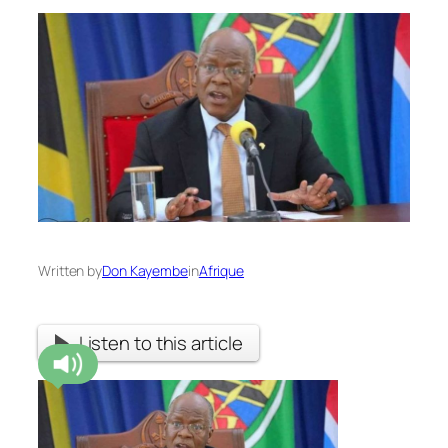
Written by
Don Kayembe
in
Afrique
Listen to this article