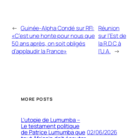
←
Guinée-Alpha Condé sur RFI:
Réunion
«C’est une honte pour nous que
sur l’Est de
50 ans après, on soit obligés
la R.D.C à
d’applaudir la France»
l’U.A.
→
MORE POSTS
L’utopie de Lumumba –
Le testament politique
02/06/2026
de Patrice Lumumba que