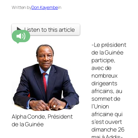
Written by
Don Kayembe
in
Listen to this article
-Le président
de la Guinée
participe,
avec de
nombreux
dirigeants
africains, au
sommet de
l’Union
africaine qui
Alpha Conde, Président
s’est ouvert
de la Guinée
dimanche 26
mai à Addis-