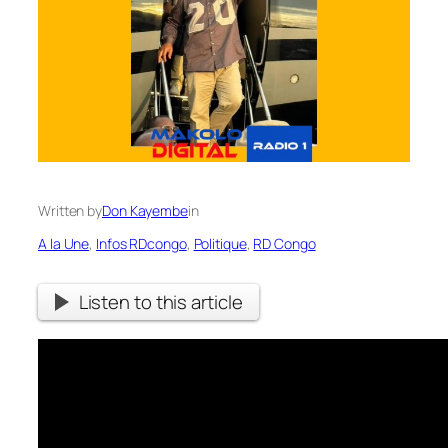
Written by
Don Kayembe
in
A la Une
, 
Infos RDcongo
, 
Politique
, 
RD Congo
Listen to this article