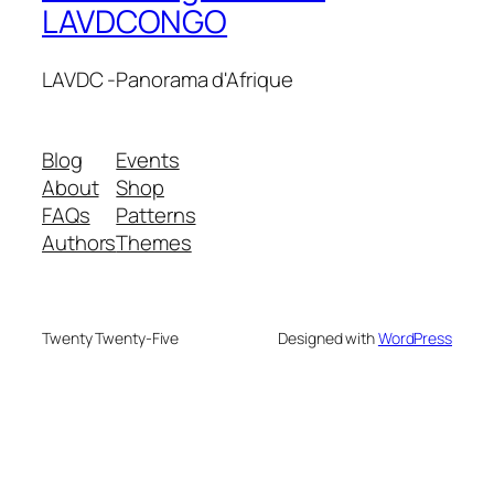
LAVDCONGO
LAVDC -Panorama d'Afrique
Blog
Events
About
Shop
FAQs
Patterns
Authors
Themes
Twenty Twenty-Five
Designed with
WordPress