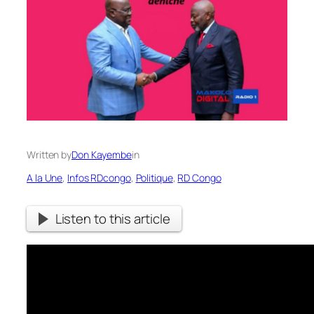
Written by
Don Kayembe
in
A la Une
, 
Infos RDcongo
, 
Politique
, 
RD Congo
Listen to this article