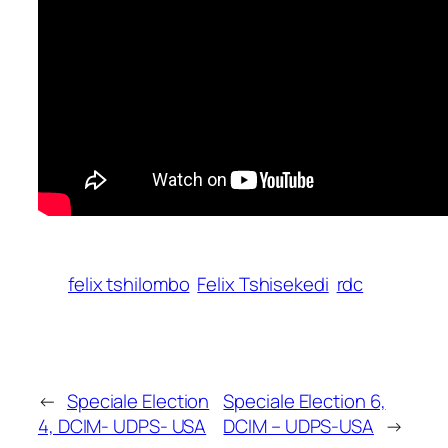
felix tshilombo
Felix Tshisekedi
rdc
←
Speciale Election
Speciale Election 6,
4, DCIM- UDPS- USA
DCIM – UDPS-USA
→