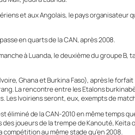
ériens et aux Angolais, le pays organisateur q
 passe en quarts de la CAN, après 2008.
anche à Luanda, le deuxième du groupe B, tand
oire, Ghana et Burkina Faso), après le forfait 
 rang. La rencontre entre les Etalons burkinab
es. Les Ivoiriens seront, eux, exempts de matc
i est éliminé de la CAN-2010 en même temps que
des joueurs de la trempe de Kanouté, Keita ou
 la compétition au même stade qu’en 2008.