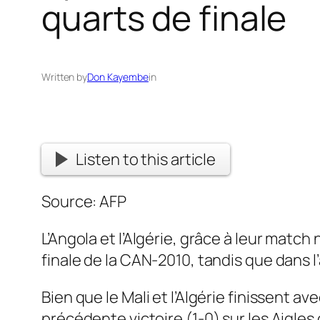
quarts de finale
Written by
Don Kayembe
in
Listen to this article
Source: AFP
L’Angola et l’Algérie, grâce à leur match 
finale de la CAN-2010, tandis que dans l
Bien que le Mali et l’Algérie finissent a
précédente victoire (1-0) sur les Aigles 