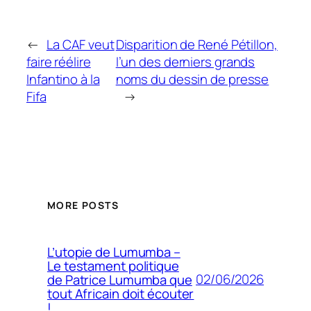
←
La CAF veut
Disparition de René Pétillon,
faire réélire
l’un des derniers grands
Infantino à la
noms du dessin de presse
Fifa
→
MORE POSTS
L’utopie de Lumumba –
Le testament politique
02/06/2026
de Patrice Lumumba que
tout Africain doit écouter
!