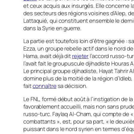
et ceux acquis aux insurgés. Elle concerne la
des secteurs des régions voisines d’Alep, d
Lattaquié, qui constituent ensemble le derni
dans la Syrie en guerre.
La partie est toutefois loin d’être gagnée : s
Ezza, un groupe rebelle actif dans le nord de
Hama, avait déjà dit
rejeter
l’accord russo-tu
l’avait fait le groupuscule djihadiste Houras Al
Le principal groupe djihadiste, Hayat Tahrir 
domine plus de la moitié de la région d’Idleb, 
fait
connaître
sa décision.
Le FNL, formé début août à l’instigation de la
favorablement accueilli, mais non sans prude
russo-turc. Faylaq Al-Cham, qui compte de
«
combattants »
, est, pour sa part,
« le deuxiè
puissant dans le nord syrien en termes d’éq