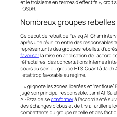
et le troisième en termes d’effectifs »
, croit 
l’OSDH.
Nombreux groupes rebelles 
Ce début de retrait de Faylaq Al-Cham intervi
après une réunion entre des responsables t
représentants des groupes rebelles, d’après 
favoriser
la mise en application de l’accord de
réfractaires, des concertations internes int
cours au sein du groupe HTS. Quant à Jaich Al-
l’état trop favorable au régime.
Il
« grignote les zones libérées et
“
renfloue
”
B
jugé son principal responsable, Jamil Al-Sale
Al-Ezza de se
conformer
à l’accord a été suiv
des échanges d’obus et de tirs à l’artillerie l
combattants du groupe rebelle et des factio