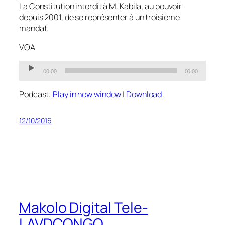
La Constitution interdit à M. Kabila, au pouvoir
depuis 2001, de se représenter à un troisième
mandat.
VOA
Audio
00:00
00:00
Player
Podcast:
Play in new window
|
Download
12/10/2016
Makolo Digital Tele-
LAVDCONGO