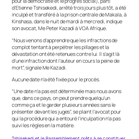
pour la démocratie et le progrès social), parti
d’Etienne Tshisekedi, arrêté trois jours plus tôt, a été
inculpé et transféré à la prison centrale de Makala, à
Kinshasa, dans le nuit de mardi à mercredi, indique
son avocat, Me Peter Kazadi à VOA Afrique.
“Nous venons d’apprendre que les infractions de
complot tentant à perpétrer les pillages et la
dévastation ont été retenues contre lui. Il s’agit là
d’une infraction dont l’auteur en cours la peine de
mort”, signale Me Kazadi.
Aucune date n’a été fixée pour le procès.
“Une date n’a pas est déterminée mais nous avons
que, dans ce pays, on peut prendre quelqu’un
comme ça et le garder plusieurs années sans le
présenter devant les juges”, se plaint l’avocat pour
qui la procédure qui a entouré l’inculpation n’a pas
suivi les règles en la matière.
Tshisekedi et le Rassemblement prêts à se constituer