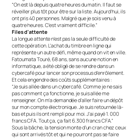
“On est là depuis quatre heures du matin. Il faut se
réveiller plus tôt pour être sur la liste. Aujourd’hui, ils
ont pris 40 personnes. Malgré que je sois venu à
quatre heures. C’est vraiment difficile.”
Files d’attente
La longue attente n’est pas la seule difficulté de
cette opération. L’achat du timbre en ligne qui
représente un autre défi, même quand on vit en ville.
Fatoumata Touré, 68 ans, sans aucune notion en
informatique, a été obligé de se rendre dans un
cybercafé pour lancer son processus d’enrôlement.
Et cela engendre des coûts supplémentaires :
“Je suis allée dans un cybercafé. Comme je ne sais
pas comment ça fonctionne, je suis allée me
renseigner. On m’a demandée d’aller faire un dépôt
sur mon compte électronique. Je suis retournée là-
bas et puis ils ont rempli pour moi. J’ai payé 1. 000
francs CFA. Tout ça, ça fait 6.300 francs CFA.”
Sous la bâche, la tension monte d’un cran chez ceux
qui sont arrivés tôt et qui ne pourront pas se faire