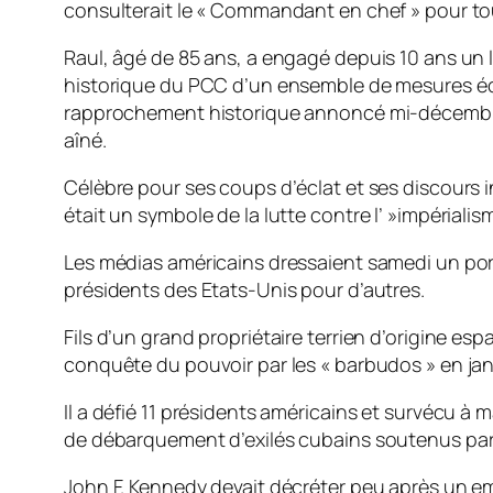
consulterait le « Commandant en chef » pour to
Raul, âgé de 85 ans, a engagé depuis 10 ans un le
historique du PCC d’un ensemble de mesures éco
rapprochement historique annoncé mi-décembre a
aîné.
Célèbre pour ses coups d’éclat et ses discours i
était un symbole de la lutte contre l’ »impérialis
Les médias américains dressaient samedi un portr
présidents des Etats-Unis pour d’autres.
Fils d’un grand propriétaire terrien d’origine es
conquête du pouvoir par les « barbudos » en jan
Il a défié 11 présidents américains et survécu à 
de débarquement d’exilés cubains soutenus par la
John F. Kennedy devait décréter peu après un em