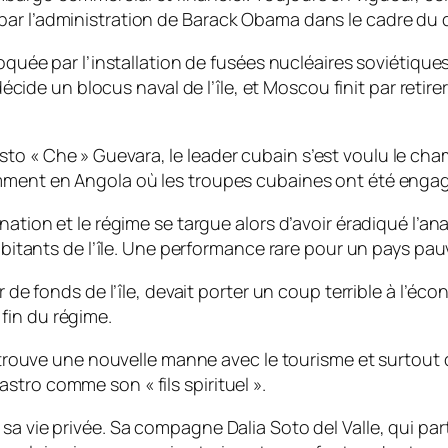
par l’administration de Barack Obama dans le cadre du 
ovoquée par l’installation de fusées nucléaires soviétiq
e un blocus naval de l’île, et Moscou finit par retire
o « Che » Guevara, le leader cubain s’est voulu le cham
amment en Angola où les troupes cubaines ont été enga
ination et le régime se targue alors d’avoir éradiqué l’
habitants de l’île. Une performance rare pour un pays pau
r de fonds de l’île, devait porter un coup terrible à l’é
fin du régime.
 » trouve une nouvelle manne avec le tourisme et surtout
tro comme son « fils spirituel ».
a vie privée. Sa compagne Dalia Soto del Valle, qui part