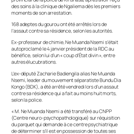
des soins à la clinique de Ngaliema dès les premiers
moments de son arrestation.
168 adeptes du gourou ont été arrêtés lors de
l’assaut contre sa résidence, selon les autorités.
Ex-professeur de chimie, Ne Muanda Nsemi s’était
autoproclamé le 4 janvier président de la RDC au
bénéfice, selon lui d’un « coup d’État divin », entre
autres élucubrations.
L’ex-député Zacharie Badiengila alias Ne Muanda
Nsemi, leader du mouvement séparatiste Bundu Dia
Kongo (BDK), a été arrêté vendredi lors d’un assaut
contre sa résidence qui a fait au moins huit morts,
selon la police.
« M. Ne Muanda Nsemi a été transféré au CNPP
(Centre neuro-psychopathologique) sur réquisition
du parquet qui demande à ce centre psychiatrique
de déterminer s’il est en possession de toutes ses