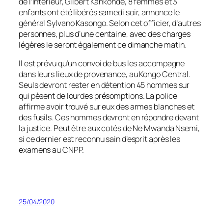
de l’Intérieur, Gilbert Kankonde, 8 femmes et 3
enfants ont été libérés samedi soir, annonce le
général Sylvano Kasongo. Selon cet officier, d’autres
personnes, plus d’une centaine, avec des charges
légères le seront également ce dimanche matin.
Il est prévu qu’un convoi de bus les accompagne
dans leurs lieux de provenance, au Kongo Central.
Seuls devront rester en détention 45 hommes sur
qui pèsent de lourdes présomptions. La police
affirme avoir trouvé sur eux des armes blanches et
des fusils. Ces hommes devront en répondre devant
la justice. Peut être aux cotés de Ne Mwanda Nsemi,
si ce dernier est reconnu sain d’esprit après les
examens au CNPP.
25/04/2020