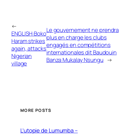
←
Le gouvernement ne prendra
ENGLISH:Boko
plus en charge les clubs
Haram strikes
engagés en compétitions
again, attacks
internationales dit Baudouin
Nigerian
Banza Mukalay Nsungu
→
village
MORE POSTS
L’utopie de Lumumba –