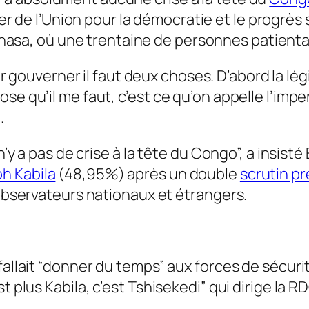
er de l’Union pour la démocratie et le progrès
hasa, où une trentaine de personnes patientai
r gouverner il faut deux choses. D’abord la légit
e qu’il me faut, c’est ce qu’on appelle l’imperi
.
 n’y a pas de crise à la tête du Congo”, a insis
h Kabila
(48,95%) après un double
scrutin pr
 observateurs nationaux et étrangers.
 fallait “donner du temps” aux forces de sécur
t plus Kabila, c’est Tshisekedi” qui dirige la RD