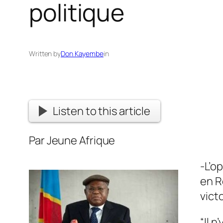
politique
Written by
Don Kayembe
in
Listen to this article
Par Jeune Afrique
-L’o
en R
vict
“Il 