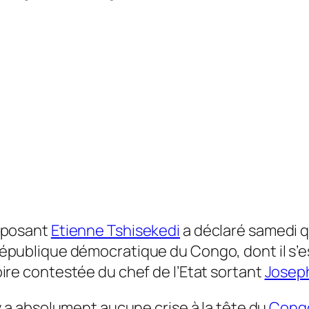
pposant
Etienne Tshisekedi
a déclaré samedi qu
épublique démocratique du Congo, dont il s’est
oire contestée du chef de l’Etat sortant
Joseph
n’y a absolument aucune crise à la tête du
Cong