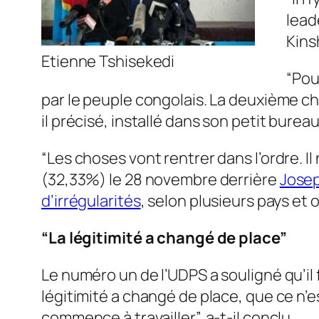
lead
Kins
Etienne Tshisekedi
“Pou
par le peuple congolais. La deuxième chos
il précisé, installé dans son petit bureau
“Les choses vont rentrer dans l’ordre. Il
(32,33%) le 28 novembre derrière
Josep
d’irrégularités
, selon plusieurs pays et
“La légitimité a changé de place”
Le numéro un de l’UDPS a souligné qu’il
légitimité a changé de place, que ce n’es
commence à travailler”, a-t-il conclu.