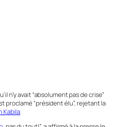
’il n’y avait “absolument pas de crise”
 proclamé “président élu”, rejetant la
 Kabila
.
o
, pas du tout!”, a affirmé à la presse le