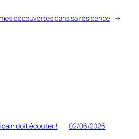
rmes découvertes dans sa résidence
→
cain doit écouter !
02/06/2026