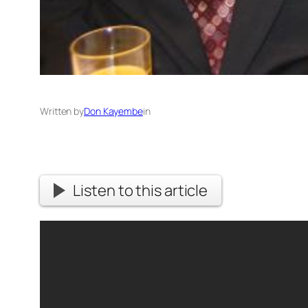
Written by
Don Kayembe
in
Listen to this article