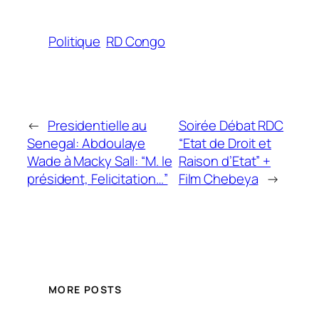
Politique
RD Congo
←
Presidentielle au
Soirée Débat RDC
Senegal: Abdoulaye
“Etat de Droit et
Wade à Macky Sall: “M. le
Raison d’Etat” +
président, Felicitation…”
Film Chebeya
→
MORE POSTS