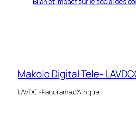
Bilan et impact sur le social des co
Makolo Digital Tele- LAV
LAVDC -Panorama d'Afrique