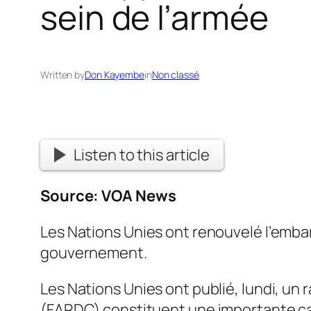
sein de l’armée
Written by
Don Kayembe
in
Non classé
Listen to this article
Source:
VOA News
Les Nations Unies ont renouvelé l’embar
gouvernement.
Les Nations Unies ont publié, lundi, un
(FARDC) constituent une importante cau