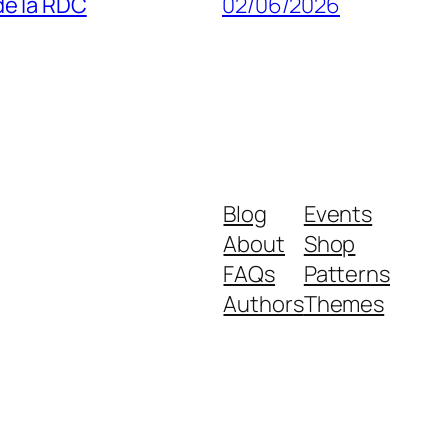
 de la RDC
02/06/2026
Blog
Events
About
Shop
FAQs
Patterns
Authors
Themes