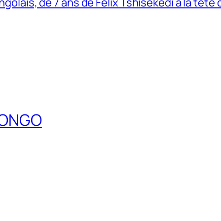
ngolais, de 7 ans de Felix Tshisekedi a la tete
DCONGO