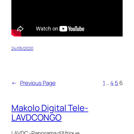
24/05/2020
←
Previous Page
1
…
4
5
6
Makolo Digital Tele-
LAVDCONGO
LAVDC -Panorama d'Afrique