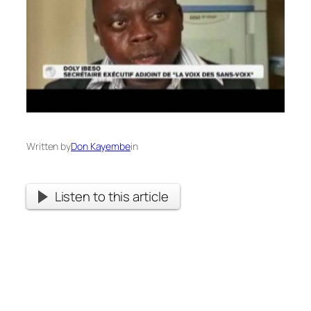
Written by
Don Kayembe
in
Listen to this article