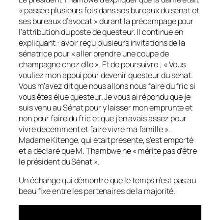
« passée plusieurs fois dans ses bureaux du sénat et
ses bureaux d’avocat » durant la précampage pour
l’attribution du poste de questeur. Il continue en
expliquant : avoir reçu plusieurs invitations de la
sénatrice pour « aller prendre une coupe de
champagne chez elle ». Et de poursuivre ; « Vous
vouliez mon appui pour devenir questeur du sénat.
Vous m‘avez dit que nous allons nous faire du fric si
vous êtes élue questeur. Je vous ai répondu que je
suis venu au Sénat pour y laisser mon emprunte et
non pour faire du fric et que j’en avais assez pour
vivre décemment et faire vivre ma famille ».
Madame Kitenge, qui était présente, s’est emporté
et a déclaré que M. Thambwe ne « mérite pas d’être
le président du Sénat ».
Un échange qui démontre que le temps n’est pas au
beau fixe entre les partenaires de la majorité.