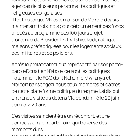
agendas de plusieurs personnalités politiques et
religieuses congolaises.
Il faut noter que VK est en prison de Makala depuis
maintenant trois mois pour détournement des fonds
alloués au programme des 100 jours projet
d’urgence du President Felix Tshisekedi, rubrique
maisons préfabriquées pour les logements sociaux,
des militaires et de policiers.
Après le prélat catholique représenté par son porte-
parole Donatien N’shole, ce sont les politiques
notamment le FCC dont Néhémie Mwilanya et
Norbert bansengezi, tous deux membres et cadres
de cette plate forme politique du regime Kabila qui
ont rendu visite au détenu VK, condamné le 20 juin
dernier à 20 ans.
Ces visites semblent être un réconfort, et une
compassion à un partenaire qui traverse des
moments durs .