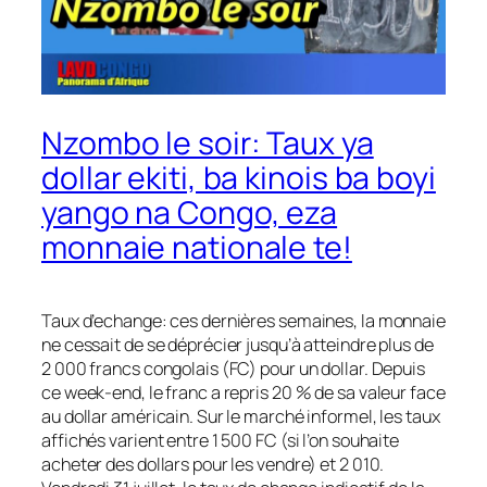
Nzombo le soir: Taux ya
dollar ekiti, ba kinois ba boyi
yango na Congo, eza
monnaie nationale te!
Taux d’echange: ces dernières semaines, la monnaie
ne cessait de se déprécier jusqu’à atteindre plus de
2 000 francs congolais (FC) pour un dollar. Depuis
ce week-end, le franc a repris 20 % de sa valeur face
au dollar américain. Sur le marché informel, les taux
affichés varient entre 1 500 FC (si l’on souhaite
acheter des dollars pour les vendre) et 2 010.