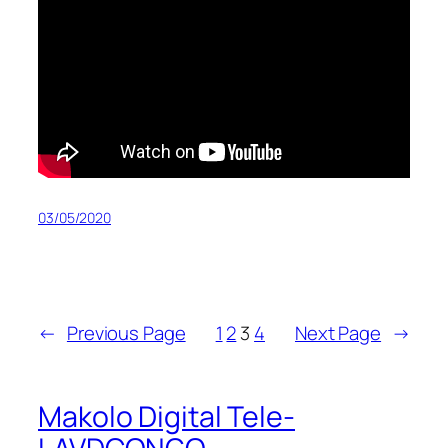
03/05/2020
←
Previous Page
1
2
3
4
Next Page
→
Makolo Digital Tele-