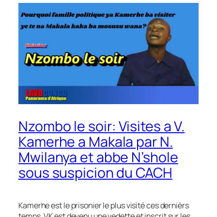
Nzombo le soir: Visites a V.
Kamerhe a Makala par N.
Mwilanya et abbe N’shole
sous suspicion du CACH
Kamerhe est le prisonier le plus visité ces dernièrs
temps. VK est devenu une vedette et inscrit sur les