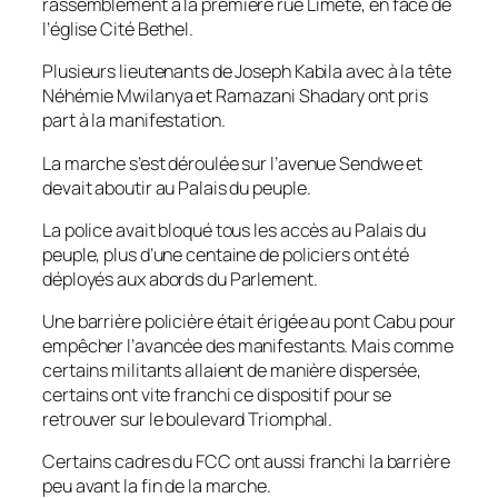
rassemblement à la première rue Limete, en face de
l’église Cité Bethel.
Plusieurs lieutenants de Joseph Kabila avec à la tête
Néhémie Mwilanya et Ramazani Shadary ont pris
part à la manifestation.
La marche s’est déroulée sur l’avenue Sendwe et
devait aboutir au Palais du peuple.
La police avait bloqué tous les accès au Palais du
peuple, plus d’une centaine de policiers ont été
déployés aux abords du Parlement.
Une barrière policière était érigée au pont Cabu pour
empêcher l’avancée des manifestants. Mais comme
certains militants allaient de manière dispersée,
certains ont vite franchi ce dispositif pour se
retrouver sur le boulevard Triomphal.
Certains cadres du FCC ont aussi franchi la barrière
peu avant la fin de la marche.