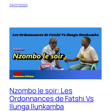
29/07/2020
Nzombo le soir: Les
Ordonnances de Fatshi Vs
Ilunga Ilunkamba