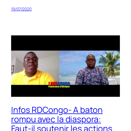
19/07/2020
Infos RDCongo- A baton
rompu avec la diaspora:
Faut-il soutenir les actions