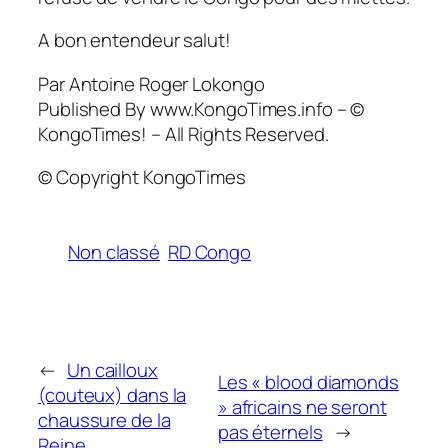
A bon entendeur salut!
Par Antoine Roger Lokongo
Published By www.KongoTimes.info – ©
KongoTimes! – All Rights Reserved.
© Copyright KongoTimes
Non classé
RD Congo
←
Un cailloux
Les « blood diamonds
(couteux) dans la
» africains ne seront
chaussure de la
pas éternels
→
Reine