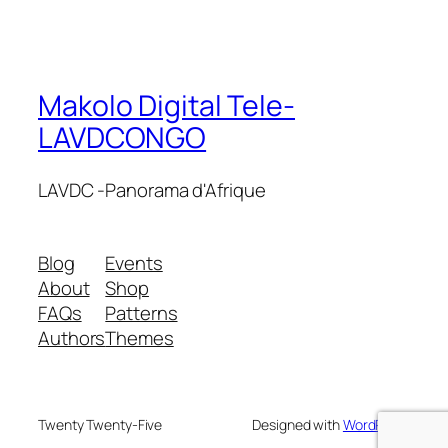
Makolo Digital Tele-
LAVDCONGO
LAVDC -Panorama d'Afrique
Blog
Events
About
Shop
FAQs
Patterns
Authors
Themes
Twenty Twenty-Five
Designed with
WordPress