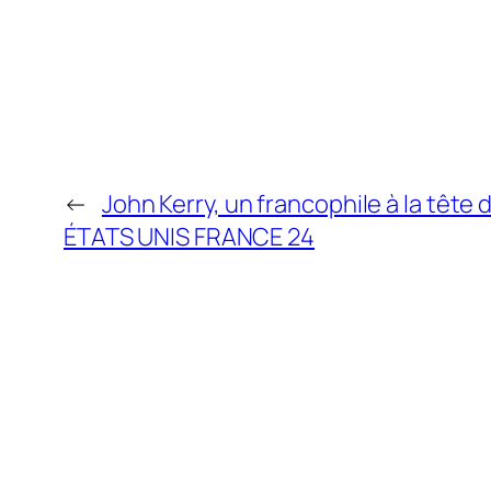
←
John Kerry, un francophile à la tête 
ÉTATS UNIS FRANCE 24