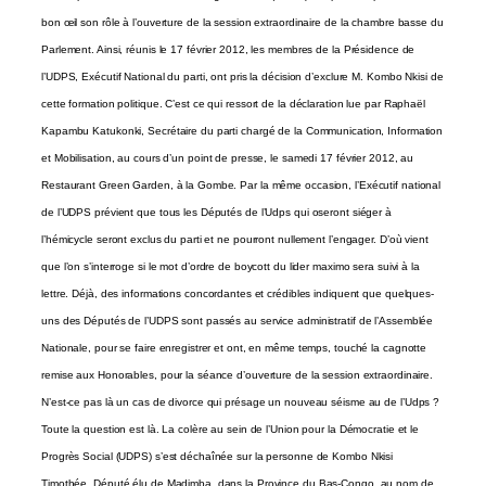
bon œil son rôle à l’ouverture de la session extraordinaire de la chambre basse du
Parlement. Ainsi, réunis le 17 février 2012, les membres de la Présidence de
l’UDPS, Exécutif National du parti, ont pris la décision d’exclure M. Kombo Nkisi de
cette formation politique.
C’est ce qui ressort de la déclaration lue par Raphaël
Kapambu Katukonki, Secrétaire du parti chargé de la Communication, Information
et Mobilisation, au cours d’un point de presse, le samedi 17 février 2012, au
Restaurant Green Garden, à la Gombe. Par la même occasion, l’Exécutif national
de l’UDPS prévient que tous les Députés de l’Udps qui oseront siéger à
l’hémicycle seront exclus du parti et ne pourront nullement l’engager. D’où vient
que l’on s’interroge si le mot d’ordre de boycott du lider maximo sera suivi à la
lettre. Déjà, des informations concordantes et crédibles indiquent que quelques-
uns des Députés de l’UDPS sont passés au service administratif de l’Assemblée
Nationale, pour se faire enregistrer et ont, en même temps, touché la cagnotte
remise aux Honorables, pour la séance d’ouverture de la session extraordinaire.
N’est-ce pas là un cas de divorce qui présage un nouveau séisme au de l’Udps ?
Toute la question est là. La colère au sein de l’Union pour la Démocratie et le
Progrès Social (UDPS) s’est déchaînée sur la personne de Kombo Nkisi
Timothée, Député élu de Madimba, dans la Province du Bas-Congo, au nom de