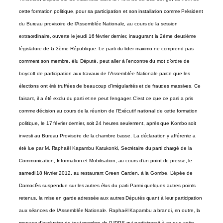
cette formation politique, pour sa participation et son installation comme Président
du Bureau provisoire de l’Assemblée Nationale, au cours de la session
extraordinaire, ouverte le jeudi 16 février dernier, inaugurant la 2ème deuxième
législature de la 3ème République. Le parti du lider maximo ne comprend pas
comment son membre, élu Député, peut aller à l’encontre du mot d’ordre de
boycott de participation aux travaux de l’Assemblée Nationale parce que les
élections ont été truffées de beaucoup d’irrégularités et de fraudes massives. Ce
faisant, il a été exclu du parti et ne peut l’engager. C’est ce que ce parti a pris
comme décision au cours de la réunion de l’Exécutif national de cette formation
politique, le 17 février dernier, soit 24 heures seulement, après que Kombo soit
investi au Bureau Provisoire de la chambre basse. La déclaration y afférente a
été lue par M. Raphaël Kapambu Katukonki, Secrétaire du parti chargé de la
Communication, Information et Mobilisation, au cours d’un point de presse, le
samedi 18 février 2012, au restaurant Green Garden, à la Gombe. L’épée de
Damoclès suspendue sur les autres élus du parti Parmi quelques autres points
retenus, la mise en garde adressée aux autres Députés quant à leur participation
aux séances de l’Assemblée Nationale. Raphaël Kapambu a brandi, en outre, la
menace d’exclusion de tout membre de l’UDPS qui participerait à ce que cette