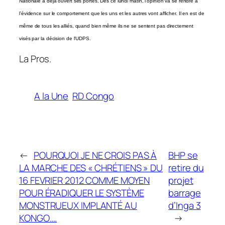
Nationale a déjà ouvert ses portes. Dès ce lundi matin, l’opinion va se rendre à
l’évidence sur le comportement que les uns et les autres vont afficher. Il en est de
même de tous les alliés, quand bien même ils ne se sentent pas directement
visés par la décision de l’UDPS.
La Pros.
A la Une
RD Congo
←
POURQUOI JE NE CROIS PAS À
BHP se
LA MARCHE DES « CHRÉTIENS » DU
retire du
16 FEVRIER 2012 COMME MOYEN
projet
POUR ÉRADIQUER LE SYSTÈME
barrage
MONSTRUEUX IMPLANTÉ AU
d’Inga 3
KONGO….
→