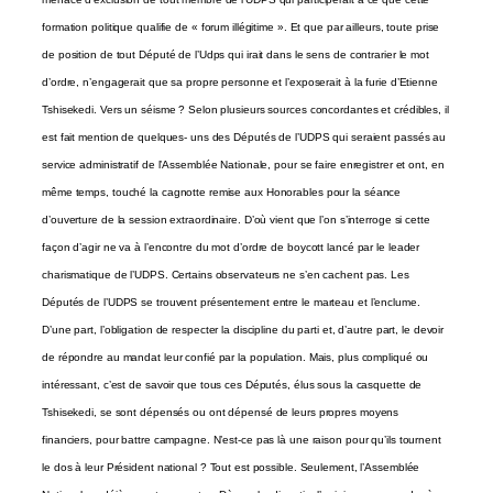
formation politique qualifie de « forum illégitime ». Et que par ailleurs, toute prise
de position de tout Député de l’Udps qui irait dans le sens de contrarier le mot
d’ordre, n’engagerait que sa propre personne et l’exposerait à la furie d’Etienne
Tshisekedi. Vers un séisme ? Selon plusieurs sources concordantes et crédibles, il
est fait mention de quelques- uns des Députés de l’UDPS qui seraient passés au
service administratif de l’Assemblée Nationale, pour se faire enregistrer et ont, en
même temps, touché la cagnotte remise aux Honorables pour la séance
d’ouverture de la session extraordinaire. D’où vient que l’on s’interroge si cette
façon d’agir ne va à l’encontre du mot d’ordre de boycott lancé par le leader
charismatique de l’UDPS. Certains observateurs ne s’en cachent pas. Les
Députés de l’UDPS se trouvent présentement entre le marteau et l’enclume.
D’une part, l’obligation de respecter la discipline du parti et, d’autre part, le devoir
de répondre au mandat leur confié par la population. Mais, plus compliqué ou
intéressant, c’est de savoir que tous ces Députés, élus sous la casquette de
Tshisekedi, se sont dépensés ou ont dépensé de leurs propres moyens
financiers, pour battre campagne. N’est-ce pas là une raison pour qu’ils tournent
le dos à leur Président national ? Tout est possible. Seulement, l’Assemblée