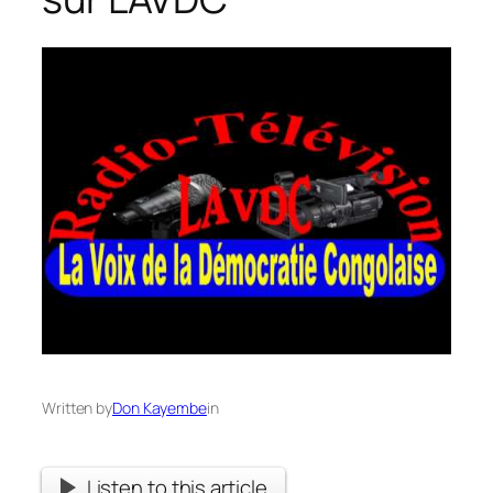
Written by
Don Kayembe
in
Listen to this article