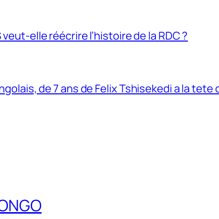
veut-elle réécrire l’histoire de la RDC ?
ngolais, de 7 ans de Felix Tshisekedi a la tete
DCONGO