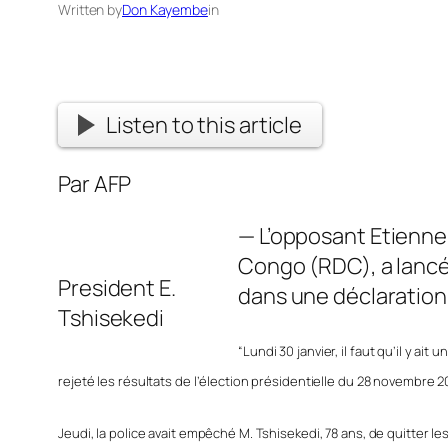
Written by
Don Kayembe
in
Listen to this article
Par AFP
— L’opposant Etienne
Congo (RDC), a lancé 
President E.
dans une déclaration à
Tshisekedi
“Lundi 30 janvier, il faut qu’il y a
rejeté les résultats de l’élection présidentielle du 28 novembre 20
Jeudi, la police avait empêché M. Tshisekedi, 78 ans, de quitter 