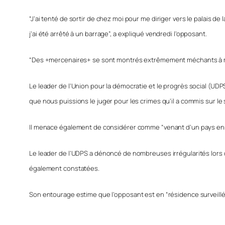
“J’ai tenté de sortir de chez moi pour me diriger vers le palais 
j’ai été arrêté à un barrage”, a expliqué vendredi l’opposant.
“Des +mercenaires+ se sont montrés extrêmement méchants à mon éga
Le leader de l’Union pour la démocratie et le progrès social (UDPS)
que nous puissions le juger pour les crimes qu’il a commis sur le 
Il menace également de considérer comme “venant d’un pays ennem
Le leader de l’UDPS a dénoncé de nombreuses irrégularités lors d
également constatées.
Son entourage estime que l’opposant est en “résidence surveillé