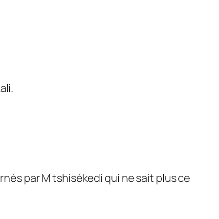
li.
nés par M tshisékedi qui ne sait plus ce