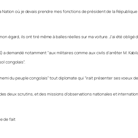
de la Nation où je devais prendre mes fonctions de président de la Républi
rd, ils ont tiré même à balles réelles sur ma voiture. J’ai été obligé de re
 a demandé notamment “aux militaires comme aux civils d’arrêter M. Kabila par
sol congolais”.
i du peuple congolais” tout diplomate qui “irait présenter ses voeux de 
es deux scrutins, et des missions d’observations nationales et internatio
e de fait