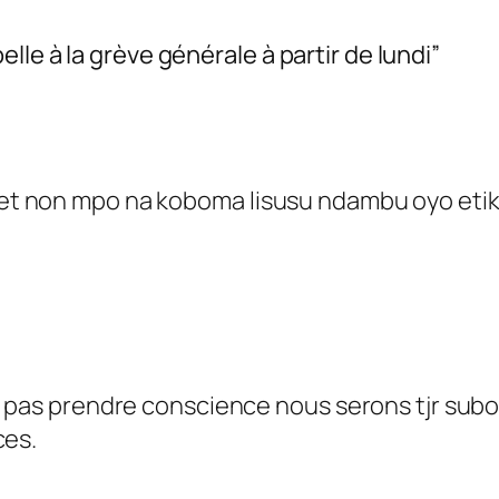
le à la grève générale à partir de lundi”
t non mpo na koboma lisusu ndambu oyo etika
 pas prendre conscience nous serons tjr subor
ces.