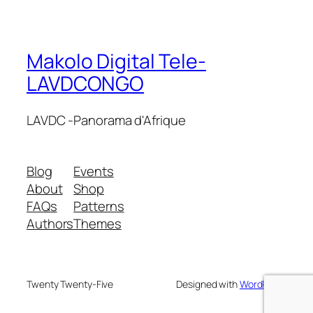
Makolo Digital Tele-
LAVDCONGO
LAVDC -Panorama d'Afrique
Blog
Events
About
Shop
FAQs
Patterns
Authors
Themes
Twenty Twenty-Five
Designed with
WordPress