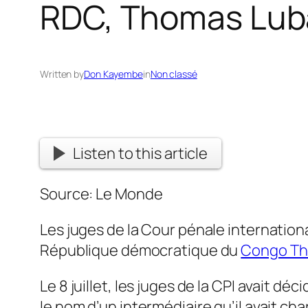
RDC, Thomas Lu
Written by
Don Kayembe
in
Non classé
Listen to this article
Source: Le Monde
Les juges de la Cour pénale international
République démocratique du
Congo T
Le 8 juillet, les juges de la CPI avait 
le nom d’un intermédiaire qu’il avait c