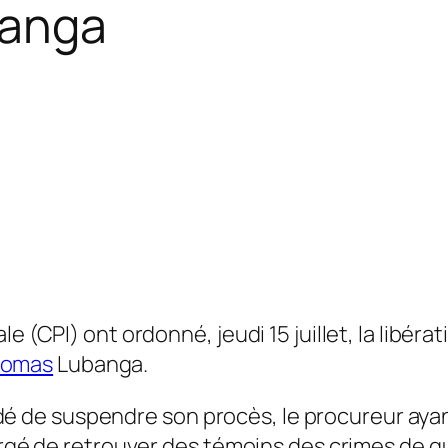
banga
e (CPI) ont ordonné, jeudi 15 juillet, la libérat
homas
Lubanga.
décidé de suspendre son procès, le procureur a
hargé de retrouver des témoins des crimes de 