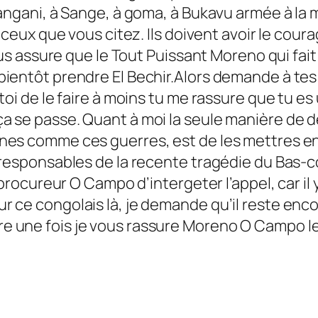
angani, à Sange, à goma, à Bukavu armée à la mai
 ceux que vous citez. Ils doivent avoir le cour
vous assure que le Tout Puissant Moreno qui fai
ientôt prendre El Bechir.Alors demande à tes 
 toi de le faire à moins tu me rassure que tu 
 se passe. Quant à moi la seule manière de de
nes comme ces guerres, est de les mettres en
s responsables de la recente tragédie du Bas-
e procureur O Campo d’intergeter l’appel, car i
 ce congolais là, je demande qu’il reste enco
e une fois je vous rassure Moreno O Campo le