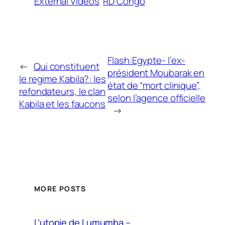
External Videos
RD Congo
Flash:Egypte- l’ex-
←
Qui constituent
président Moubarak en
le regime Kabila?: les
état de “mort clinique”,
refondateurs, le clan
selon l’agence officielle
Kabila et les faucons
→
MORE POSTS
L’utopie de Lumumba –