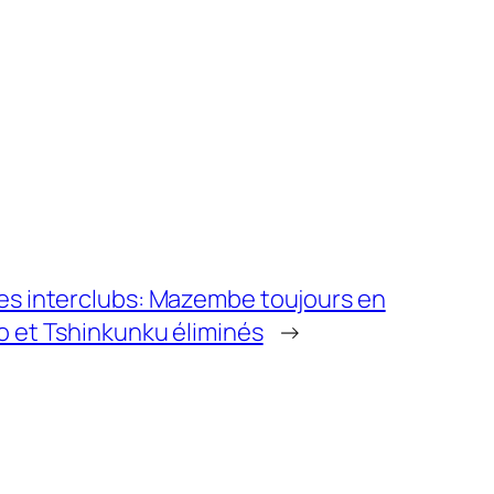
es interclubs: Mazembe toujours en
o et Tshinkunku éliminés
→