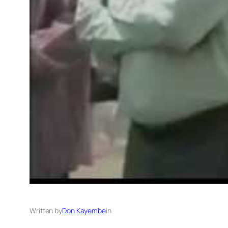
Written by
Don Kayembe
in