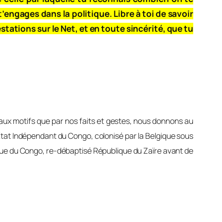
’engages dans la politique. Libre à toi de savoir
stations sur le Net, et en toute sincérité, que tu
aux motifs que par nos faits et gestes, nous donnons au
 Etat Indépendant du Congo, colonisé par la Belgique sous
ue du Congo, re-débaptisé République du Zaïre avant de