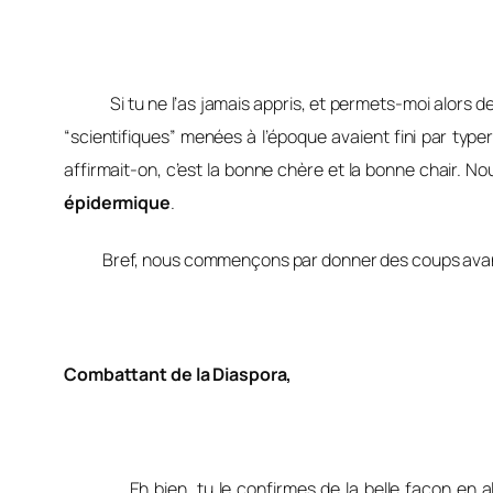
Si tu ne l’as jamais appris, et permets-moi alors de 
“scientifiques” menées à l’époque avaient fini par type
affirmait-on, c’est la bonne chère et la bonne chair. No
épidermique
.
Bref, nous commençons par donner des coups avant
Combattant de la Diaspora,
Eh bien, tu le confirmes de la belle façon en allan