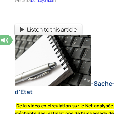
Written by
Don Kayembe
in
Listen to this article
-Sache-l
d’Etat
De la vidéo en circulation sur le Net analysée
méchante des installations de l’ambassade de l