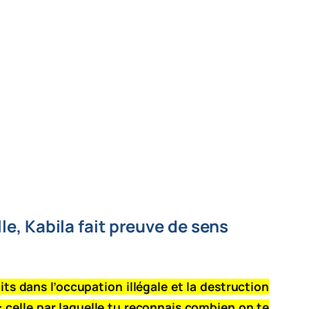
le, Kabila fait preuve de sens
its dans l’occupation illégale et la destruction
: celle par laquelle tu reconnais combien on te