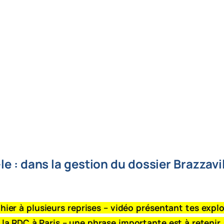
e : dans la gestion du dossier Brazzavil
 hier à plusieurs reprises – vidéo présentant tes explo
a RDC à Paris – une phrase importante est à retenir 