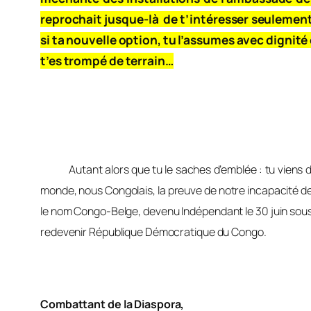
reprochait jusque-là de t’intéresser seulement d
si ta nouvelle option, tu l’assumes avec dignité 
t’es trompé de terrain…
Autant alors que tu le saches d’emblée : tu viens d’a
monde, nous Congolais, la preuve de notre incapacité d
le nom Congo-Belge, devenu Indépendant le 30 juin sou
redevenir République Démocratique du Congo.
Combattant de la Diaspora,