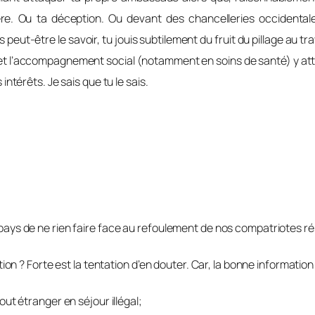
re. Ou ta déception. Ou devant des chancelleries occidentale
ut-être le savoir, tu jouis subtilement du fruit du pillage au tra
et l’accompagnement social (notamment en soins de santé) y attac
 intérêts. Je sais que tu le sais.
de ne rien faire face au refoulement de nos compatriotes rés
? Forte est la tentation d’en douter. Car, la bonne information 
tout étranger en séjour illégal;