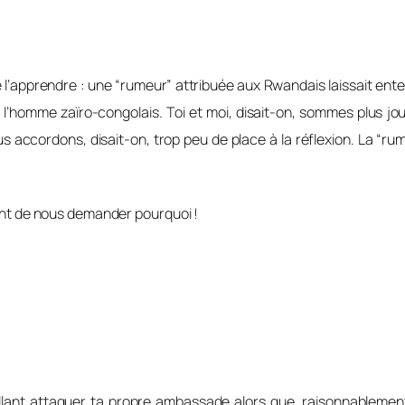
l’apprendre : une “rumeur” attribuée aux Rwandais laissait e
r l’homme zaïro-congolais. Toi et moi, disait-on, sommes plus jo
us accordons, disait-on, trop peu de place à la réflexion. La “ru
 de nous demander pourquoi !
t attaquer ta propre ambassade alors que, raisonnablement, 