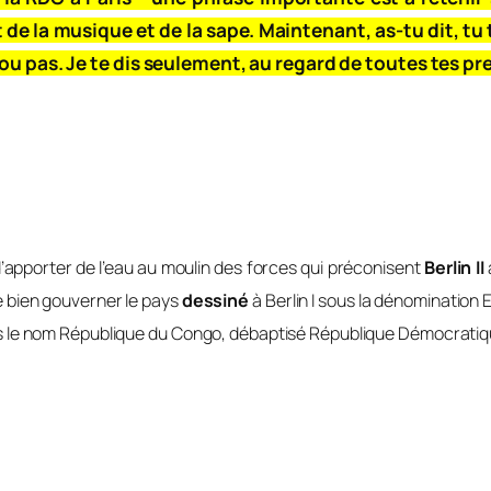
e la musique et de la sape. Maintenant, as-tu dit, tu t
ou pas. Je te dis seulement, au regard de toutes tes pre
pporter de l’eau au moulin des forces qui préconisent
Berlin II
e bien gouverner le pays
dessiné
à Berlin I sous la dénomination
s le nom République du Congo, débaptisé République Démocratiq