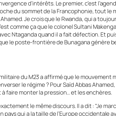
convergence d’intérêts. Le premier, c’est l’agen
proche du sommet de la Francophonie, tout le m
s Ahamed.
Je crois que le Rwanda, qui a toujour
est comme ça que le colonel Sultani Makenga, q
c Ntaganda quand il a fait défection. Et puis d
er que le poste-frontière de Bunagana génère be
 militaire du M23 a affirmé que le mouvement 
 renverser le régime ? Pour Saïd Abbas Ahamed,
 à faire monter la pression… et les enchères.
xactement le même discours. Il a dit :
“Je marc
n pays qui a la taille de l’Europe occidentale