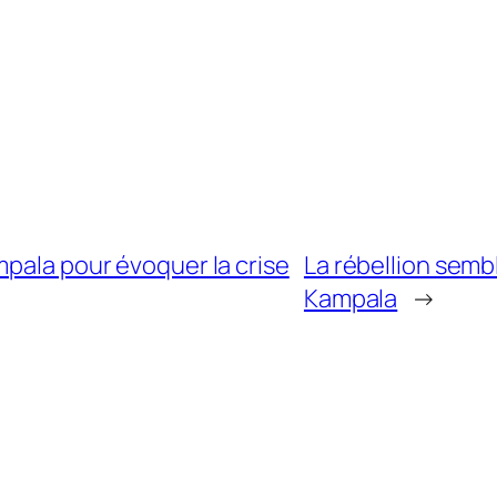
mpala pour évoquer la crise
La rébellion semb
Kampala
→