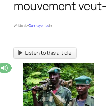
mouvement veut-il
Written by
Don Kayembe
in
Listen to this article