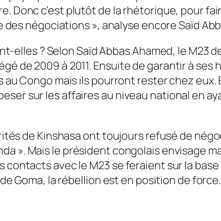
. Donc c’est plutôt de la rhétorique, pour fai
le des négociation
s », analyse encore Saïd A
teront-elles ? Selon Saïd Abbas Ahamed, le M23
gé de 2009 à 2011. Ensuite de garantir à ses h
s au Congo mais ils pourront rester chez eux. E
ser sur les affaires au niveau national en aya
orités de Kinshasa ont toujours refusé de négoc
anda
». Mais le président congolais envisage ma
s contacts avec le M23 se feraient sur la base
e de Goma, la rébellion est en position de force