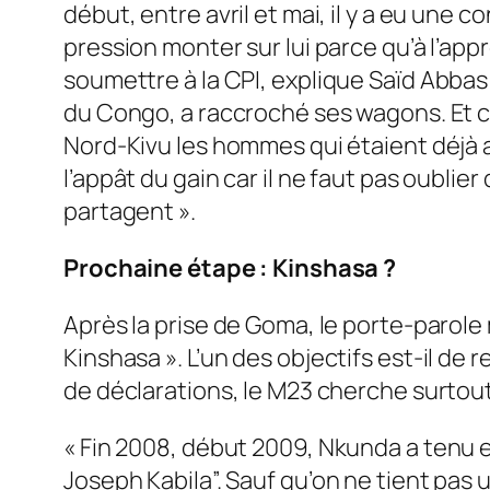
début, entre avril et mai, il y a eu une 
pression monter sur lui parce qu’à l’ap
soumettre à la CPI,
explique Saïd Abba
du Congo, a raccroché ses wagons. Et c’
Nord-Kivu les hommes qui étaient déjà ave
l’appât du gain car il ne faut pas oubli
partagent
».
Prochaine étape : Kinshasa ?
Après la prise de Goma, le porte-parole
Kinshasa
». L’un des objectifs est-il de
de déclarations, le M23 cherche surtout
«
Fin 2008, début 2009, Nkunda a tenu e
Joseph Kabila”.
Sauf qu’on ne tient pas u