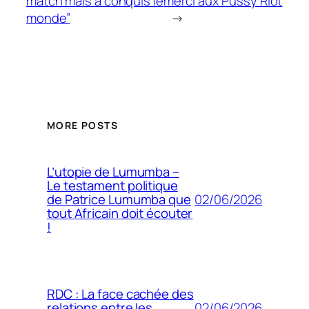
match mais a conquis le
merci aux Pussy Riot
monde”
→
MORE POSTS
L’utopie de Lumumba –
Le testament politique
02/06/2026
de Patrice Lumumba que
tout Africain doit écouter
!
RDC : La face cachée des
02/06/2026
relations entre les