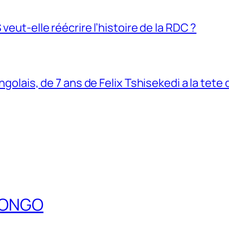
veut-elle réécrire l’histoire de la RDC ?
ngolais, de 7 ans de Felix Tshisekedi a la tete
DCONGO