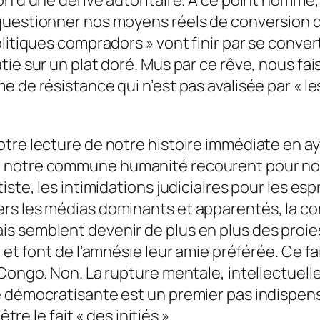
questionner nos moyens réels de conversion d
olitiques compradors » vont finir par se conv
ie sur un plat doré. Mus par ce rêve, nous fais
e de résistance qui n’est pas avalisée par « l
tre lecture de notre histoire immédiate en aya
notre commune humanité recourent pour nous 
iste, les intimidations judiciaires pour les esp
rs les médias dominants et apparentés, la cor
 semblent devenir de plus en plus des proies 
et font de l’amnésie leur amie préférée. Ce fais
Congo. Non. La rupture mentale, intellectuelle
e démocratisante est un premier pas indispens
tre le fait « des initiés ».