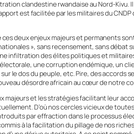
filtration clandestine rwandaise au Nord-Kivu. Il
 rapport est facilitée par les militaires du CND
 de ces deux enjeux majeurs et permanents sont
nationales », sans recensement, sans débat su
une infiltration des élites politiques et milita
 électorale, une corruption endémique, un cli
 sur le dos du peuple, etc. Pire, des accords 
nouveau désordre africain au cœur de notre co
x majeurs et les stratégies facilitant leur ac
tuellement. D’où nos cercles vicieux de toute
troduits par effraction dans le processus éle
mis à la facilitation du pillage de nos riches
on d’une dérive autoritaire. A ce point nommé