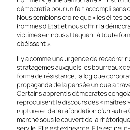
démocratie pour un fait accompli sans 
Nous semblons croire que « les élites p
hommes d’Etat et nous offrir la démocrat
victimes en nous attaquant à toute form
obéissent ».
Il y a comme une urgence de recadrer no
stratagèmes auxquels les bourreaux de 
forme de résistance, la logique corporat
propagande de la pensée unique à trave
Certains apprentis démocrates congolais
reproduisent le discours des « maîtres » 
rupture et de la refondation d’un autre 
marché sous le couvert de la rhétoriqu
servile. Elle est exigeante. Elle est peut-ê