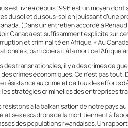
nous est livrée depuis 1996 est un moyen dont 
es du sol et du sous-sol en jouissant d’une pr
 Canada.
(Dans un entretien accordé à Renaud
ir Canada est suffisamment explicite sur cet e
orruption et criminalité en Afrique. « Au Canad
tionales, participerait à la mort de l’Afrique e
 des transnationales, il y a des crimes de gue
 des crimes économiques. Ce n’est pas tout. De
de résistance au crime et de tous les efforts d
les stratégies criminelles des entreprises tr
 résistons à la balkanisation de notre pays au p
 et ses escadrons de la mort tiennent à l’ab
masses des populations rwandaises. Un rapport