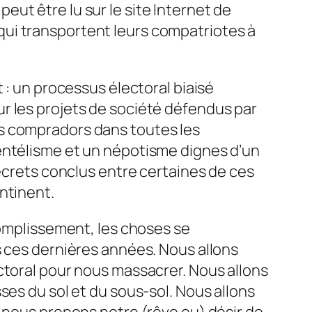
 peut être lu sur le site Internet de
P qui transportent leurs compatriotes à
 : un processus électoral biaisé
r les projets de société défendus par
ires compradors dans toutes les
entélisme et un népotisme dignes d’un
secrets conclus entre certaines de ces
ntinent.
complissement, les choses se
s ces dernières années. Nous allons
ctoral pour nous massacrer. Nous allons
ses du sol et du sous-sol. Nous allons
, nous prenons notre (rêve ou) désir de