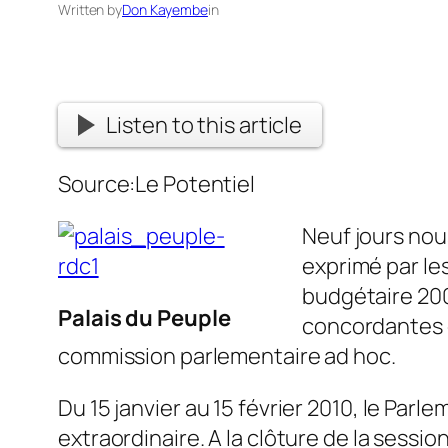
Written by
Don Kayembe
in
Listen to this article
Source:Le Potentiel
Neuf jours nou
exprimé par les
budgétaire 2009
Palais du Peuple
concordantes év
commission parlementaire ad hoc.
Du 15 janvier au 15 février 2010, le Par
extraordinaire. A la clôture de la sessi