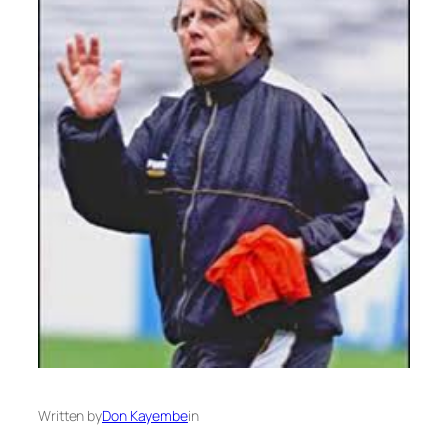
Written by
Don Kayembe
in