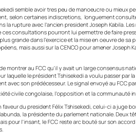
isekedi semble avoir tres peu de manoeucre ou mieux peu
ent, selon certaines indiscretions, longuement consult
dans la rupture avec l’ancien president Joseph Kabila. L
ue ces consultations pourront lui permettre de faire pre
plus grande dans l’exercice et la mise en oeuvre de sa 
opéens, mais aussi sur la CENCO pour amener Joseph Kab
e montrer au FCC qu’il y avait un large consensus nati
pour laquelle le président Tshisekedi a voulu passer pa
nt avec son prédécesseur. Le signal envoyé au FCC par 
ociété civile congolaise, l’opposition et la communauté i
 faveur du president Félix Tshisekedi, celui-ci a juge 
 Mabunda, la présidente du parlement nationale. Deux têt
ais pour l’insant, le FCC reste arc bouté sur son accord
s.