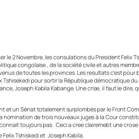
le 2 Novembre, les consulations du President Felix Tsh
olitique congolaise , de la société civile et autres mem
nus de toutes les provinces. Les resultats c’est pour b
ix Tshisekedi pour sortir la République démocratique du
nce, Joseph Kabila Kabange. Une crise, il faut le dire, q
ement et un Sénat totalement surplombés par le Front C
 la nomination de trois nouveaux juges à la Cour consti
econnait toujours pas. Ceci a cree clairemebt une crose 
 Felix Tshiskedi et Joseph Kabila.