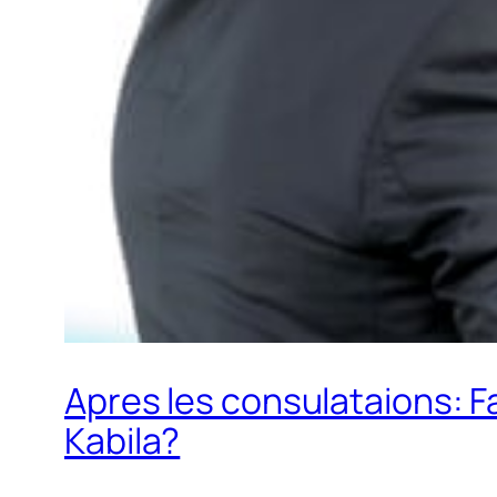
Apres les consulataions: F
Kabila?