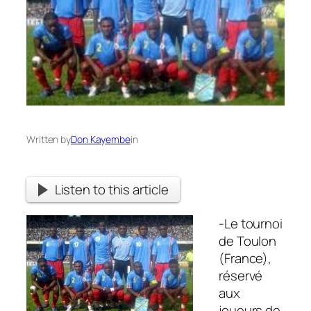
Written by
Don Kayembe
in
Listen to this article
-Le tournoi
de Toulon
(France),
réservé
aux
joueurs de