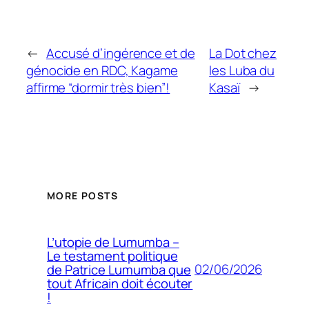
←
Accusé d’ingérence et de
La Dot chez
génocide en RDC, Kagame
les Luba du
affirme “dormir très bien”!
Kasaï
→
MORE POSTS
L’utopie de Lumumba –
Le testament politique
02/06/2026
de Patrice Lumumba que
tout Africain doit écouter
!