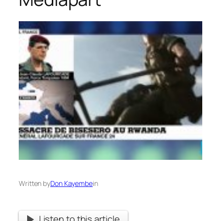
Written by
Don Kayembe
in
Listen to this article