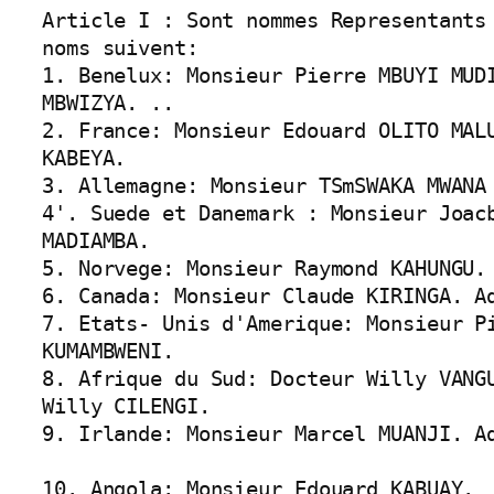
Article I : Sont nommes Representants
noms suivent:

1. Benelux: Monsieur Pierre MBUYI MUDI
MBWIZYA. ..

2. France: Monsieur Edouard OLITO MALU
KABEYA.

3. Allemagne: Monsieur TSmSWAKA MWANA 
4'. Suede et Danemark : Monsieur Joacb
MADIAMBA.

5. Norvege: Monsieur Raymond KAHUNGU.

6. Canada: Monsieur Claude KIRINGA. Ad
7. Etats- Unis d'Amerique: Monsieur Pi
KUMAMBWENI.

8. Afrique du Sud: Docteur Willy VANGU
Willy CILENGI.

9. Irlande: Monsieur Marcel MUANJI. Ad
10. Angola: Monsieur Edouard KABUAY.
