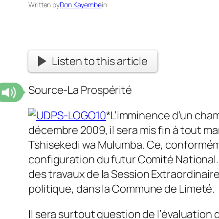
Written by
Don Kayembe
in
Listen to this article
Source-La Prospérité
*L’imminence d’un cham
décembre 2009, il sera mis fin à tout m
Tshisekedi wa Mulumba. Ce, conformément 
configuration du futur Comité National. 
des travaux de la Session Extraordinai
politique, dans la Commune de Limeté.
Il sera surtout question de l’évaluation des activités du Comité National. Le bilan de cette évaluation, supplique Etienne Tshisekedi, devra déboucher entre autres sur des recommandations précises et pertinentes au sujet de la configuration du prochain Comité National. C’est donc un appel à une introspection sévère, à la sincérité et à l’engagement de chacun que lance le Président National afin qu’à travers ce bilan, des voies et moyens soient recherchés par tous pour ramener le Parti à l’unité. Car, reconnaît-il, les conflits internes ont démoralisé le peuple ; ils ont démobilisé les combattants et lassé les sympathisants. L’heure est au dépassement de soi, au rassemblement de toutes les forces et à la reconversion totale des mentalités afin de ne pas sacrifier l’essentiel de la lutte sur l’autel de la distraction. Ce discours a été lu à Kinshasa par Albert Moleka, Assistant de Tshisekedi, le vendredi 20 novembre, lors de la cérémonie d’ouverture solennelle des travaux de la session extraordinaire de tous les enjeux. Union pour la Démocratie et le Progrès Social Présidence Nationale Ouverture de la Session Extraordinaire du Comité National de l’UDPS (Vendredi 20 novembre 2009) Discours du Président National Tshisekedi wa Mulumba Monsieur le Président, Madame et Messieurs les Membres du Bureau du Comité National de l’Udps, Monsieur le Secrétaire Général de l’Udps, Honorables Membres du Comité National, Mesdames, Messieurs, Membres des Organes de Base, Distingués Invités, Combattantes et Combattants, Le samedi 02 avril 2005, dans notre discours d’ouverture officielle de la Session Extraordinaire du Comité National, nous nous fîmes le devoir de rappeler solennellement à nos hôtes de marque, à nos compatriotes et à nos combattantes et combattants, en particulier, le credo de notre parti créé le 15 février 1982 : l’avènement de la démocratie dans un état de droit respectueux des valeurs républicaines de liberté, de justice, d’égalité et de solidarité. Nous réaffirmons qu’aux termes de l’article 12 de nos statuts, notre méthode de lutte demeure la NON-VIOLENCE. Toutes ces valeurs auxquelles se réfère l’UDPS, déclarions-nous, sous-tendent en réalité le rêve du peuple congolais, à savoir la transformation de la République Démocratique du Congo en un havre de paix pour tout habitant de la planète ‘‘terre’’ qui a choisi d’y vivre, dans le libre respect des règles de vie communautaire. Il s’agit de la paix au sens plein qui implique aussi bien le silence des armes que le respect de la dignité humaine, l’absence de tracasserie, des plaintes et autres soucis relatifs aux besoins primaires des citoyens. La force et le sens de notre lutte pendant trois décennies prennent leur source dans la prise de conscience de notre responsabilité et de notre engagement de servir le peuple congolais dans la réalisation de son rêve. La mission qui nous est dévolue et la vision qui nous habite sont enracinées dans la ferme conviction et la foi que ce rêve est non seulement possible mais qu’il s’accomplira certainement. Monsieur le Président, Madame et Messieurs les Membres du Bureau du Comité National, Honorables Membres du Comité National, Organe Central et assemblée délibérante du Parti, le Comité National constitue au travers de ses prérogatives statutaires le creuset des aspirations de l’UDPS tel