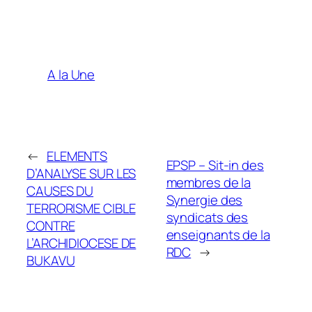
A la Une
←
ELEMENTS
EPSP – Sit-in des
D’ANALYSE SUR LES
membres de la
CAUSES DU
Synergie des
TERRORISME CIBLE
syndicats des
CONTRE
enseignants de la
L’ARCHIDIOCESE DE
RDC
→
BUKAVU