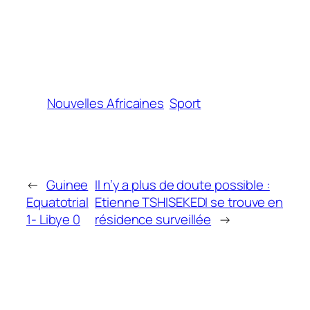
Nouvelles Africaines
Sport
←
Guinee
Il n’y a plus de doute possible :
Equatotrial
Etienne TSHISEKEDI se trouve en
1- Libye 0
résidence surveillée
→