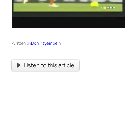
Written by
Don Kayembe
in
Listen to this article