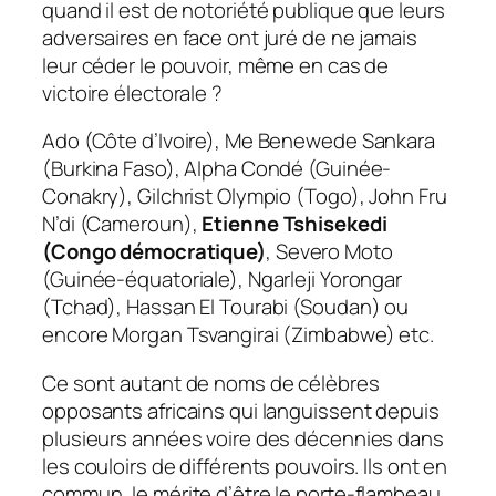
quand il est de notoriété publique que leurs
adversaires en face ont juré de ne jamais
leur céder le pouvoir, même en cas de
victoire électorale ?
Ado (Côte d’Ivoire), Me Benewede Sankara
(Burkina Faso), Alpha Condé (Guinée-
Conakry), Gilchrist Olympio (Togo), John Fru
N’di (Cameroun),
Etienne Tshisekedi
(Congo démocratique)
, Severo Moto
(Guinée-équatoriale), Ngarleji Yorongar
(Tchad), Hassan El Tourabi (Soudan) ou
encore Morgan Tsvangirai (Zimbabwe) etc.
Ce sont autant de noms de célèbres
opposants africains qui languissent depuis
plusieurs années voire des décennies dans
les couloirs de différents pouvoirs. Ils ont en
commun, le mérite d’être le porte-flambeau