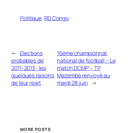
Politique
RD Congo
←
Elections
16ème championnat
probables de
national de football – Le
2011-2013 : les
match DCMP – TP
quelques raisons
Mazembe renvoyé au
de leur rejet
mardi 28 juin
→
MORE POSTS